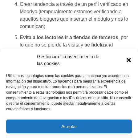
Crear tendencia a través de un perfil verificado en
Moodyo (temporalmente estamos verificando a
aquellos bloggers que insertan el módulo y nos lo
comunican)
Evita a los lectores ir a tiendas de terceros
, por
lo que no se pierde la visita y
se fideliza al
usuario
.
Gestionar el consentimiento de
Evita la publicidad intrusiva y los banners poco
las cookies
estéticos (la «foto-tienda» es personalizable en
Utilizamos tecnologías como las cookies para almacenar y/o acceder a la
colores).
información del dispositivo. Lo hacemos para mejorar la experiencia de
navegación y para mostrar anuncios (no) personalizados. El
Tras varios días de funcionamiento,
el feedback de
consentimiento a estas tecnologías nos permitirá procesar datos como el
comportamiento de navegación o los ID's únicos en este sitio. No consentir
«Convierte
los blogueros es sensacional
.
Seguir leyendo
o retirar el consentimiento, puede afectar negativamente a ciertas
cualquier
características y funciones.
imagen
¡Llévatelo!
en
Twitter
Facebook
LinkedIn
Aceptar
una
tienda