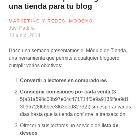
una tienda para tu blog
MÁRKETING Y REDES
,
MOODYO
Javi Padilla
13 junio, 2014
Hace una semana presentamos el Módulo de Tienda,
una herramienta que permite a cualquier bloguero
cumplir varios objetivos:
Convertir a lectores en compradores
Conseguir comisiones por cada venta
(3-
5{a31a598c08b97e04c471714f0e9a9135ffea9d1
3036728f66bee3f63eed82732}) sin esperar varios
días hasta que la tienda confirme la transacción.
Ofrecer a sus lectores un servicio de
lista de
deseos