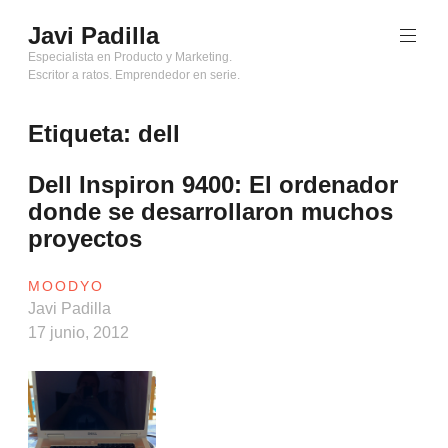
Saltar
Javi Padilla
al
contenido
Especialista en Producto y Marketing.
Escritor a ratos. Emprendedor en serie.
Etiqueta:
dell
Dell Inspiron 9400: El ordenador
donde se desarrollaron muchos
proyectos
MOODYO
Javi Padilla
17 junio, 2012