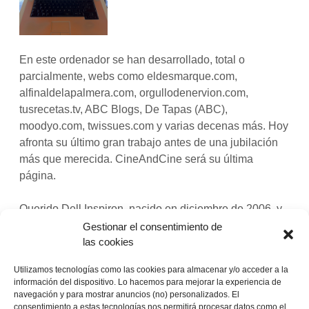
En este ordenador se han desarrollado, total o
parcialmente, webs como eldesmarque.com,
alfinaldelapalmera.com, orgullodenervion.com,
tusrecetas.tv, ABC Blogs, De Tapas (ABC),
moodyo.com, twissues.com y varias decenas más. Hoy
afronta su último gran trabajo antes de una jubilación
más que merecida. CineAndCine será su última
página.
Querido Dell Inspiron, nacido en diciembre de 2006, y
en mis manos desde el 9 de enero de 2007: te echaré
Gestionar el consentimiento de
de menos. A ver si el nuevo MacBook Pro aguanta
las cookies
como tú los próximos cinco años y medio.
Utilizamos tecnologías como las cookies para almacenar y/o acceder a la
información del dispositivo. Lo hacemos para mejorar la experiencia de
Te daré una jubilación merecida.
navegación y para mostrar anuncios (no) personalizados. El
consentimiento a estas tecnologías nos permitirá procesar datos como el