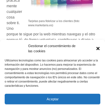
práctica
mente
cualquier
cosa
Tarjetas para fidelizar a los clientes (foto:
sobre ti.
www.marketaria.es)
Uno
porque te sigue por la web mientras navegas y el otro
porque tú, de forma voluntaria, contribuyes a diario a
convertirlo en un sistema muy inteligente y cada vez
Gestionar el consentimiento de
más inmune a eso que llaman «privacidad».
las cookies
Los
puristas dirán que los ordenadores no pueden
Utilizamos tecnologías como las cookies para almacenar y/o acceder a la
desarrollar inteligencia como la humana, pero se
información del dispositivo. Lo hacemos para mejorar la experiencia de
equivocan
. Es más, las máquinas están aquí para ir
navegación y para mostrar anuncios (no) personalizados. El
consentimiento a estas tecnologías nos permitirá procesar datos como el
arreglando todas las cosas que la evolución no es
comportamiento de navegación o los ID's únicos en este sitio. No consentir
«El
capaz de resolver a corto plazo.
Seguir leyendo
o retirar el consentimiento, puede afectar negativamente a ciertas
bendito
características y funciones.
mundo
¡Llévatelo!
de
Twitter
Facebook
LinkedIn
Aceptar
la