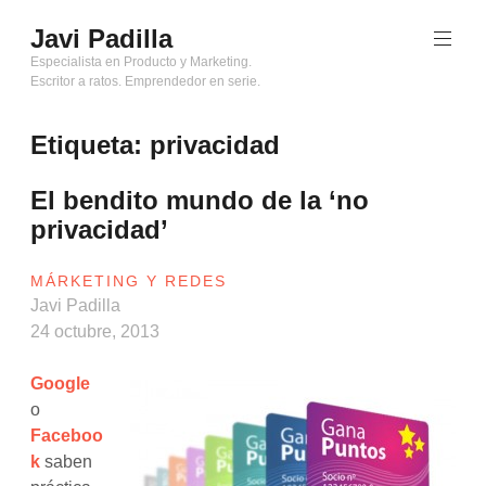
Saltar
Javi Padilla
al
contenido
Especialista en Producto y Marketing.
Escritor a ratos. Emprendedor en serie.
Etiqueta:
privacidad
El bendito mundo de la ‘no
privacidad’
MÁRKETING Y REDES
Javi Padilla
24 octubre, 2013
Google
o
Faceboo
k
saben