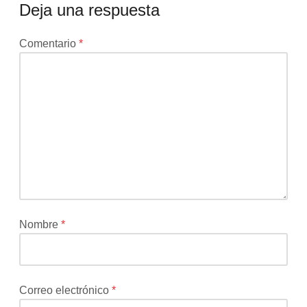
Deja una respuesta
Tu
Comentario
*
dirección
de
correo
electrónico
no
será
publicada.
Los
campos
obligatorios
están
Nombre
*
marcados
con
*
Correo electrónico
*