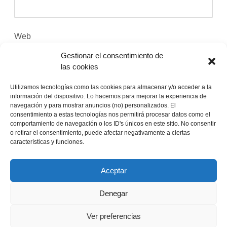
Web
Gestionar el consentimiento de
las cookies
Recibir un correo electrónico con los siguientes
Utilizamos tecnologías como las cookies para almacenar y/o acceder a la
información del dispositivo. Lo hacemos para mejorar la experiencia de
comentarios a esta entrada.
navegación y para mostrar anuncios (no) personalizados. El
consentimiento a estas tecnologías nos permitirá procesar datos como el
Recibir un correo electrónico con cada nueva
comportamiento de navegación o los ID's únicos en este sitio. No consentir
o retirar el consentimiento, puede afectar negativamente a ciertas
entrada.
características y funciones.
Aceptar
Denegar
Este sitio usa Akismet para reducir el spam.
Aprende
cómo se procesan los datos de tus comentarios
.
Ver preferencias