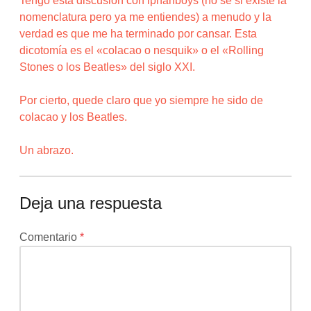
Tengo esta discusión con iphanboys (no sé si existe la
nomenclatura pero ya me entiendes) a menudo y la
verdad es que me ha terminado por cansar. Esta
dicotomía es el «colacao o nesquik» o el «Rolling
Stones o los Beatles» del siglo XXI.
Por cierto, quede claro que yo siempre he sido de
colacao y los Beatles.
Un abrazo.
Deja una respuesta
Tu
Comentario
*
dirección
de
correo
electrónico