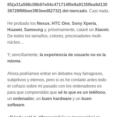
85{a31a598c08b97e04c471714f0e9a9135ffea9d130
36728f66bee3f63eed82732} del mercado
. Casi nada.
He probado los
Nexus
,
HTC One
,
Sony Xperia
,
Huawei
,
Samsung
y, próximamente, cataré un
Xiaomi
.
De todos los tamaños, colores, procesadores multi-
núcleo…
Y, sencillamente,
la experiencia de usuario no es la
misma
.
Ahora podríamos entrar en debates muy farragosos,
subjetivos y eternos, pero si os he contado antes todo
el coñazo sobre mi pasado con los ordenadores es
para que comprendáis que
sé lo que es un teléfono
,
un
ordenador
, un
buen hardware
y un
buen
software
.