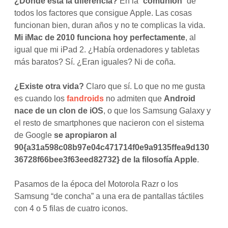
¿Dónde está la diferencia?
En la “
comunión
” de
todos los factores que consigue Apple. Las cosas
funcionan bien, duran años y no te complicas la vida.
Mi iMac de 2010 funciona hoy perfectamente
, al
igual que mi iPad 2. ¿Había ordenadores y tabletas
más baratos? Sí. ¿Eran iguales? Ni de coña.
¿Existe otra vida?
Claro que sí. Lo que no me gusta
es cuando los
fandroids
no admiten que
Android
nace de un clon de iOS
, o que los Samsung Galaxy y
el resto de smartphones que nacieron con el sistema
de Google
se apropiaron al
90{a31a598c08b97e04c471714f0e9a9135ffea9d130
36728f66bee3f63eed82732} de la filosofía Apple
.
Pasamos de la época del Motorola Razr o los
Samsung “de concha” a una era de pantallas táctiles
con 4 o 5 filas de cuatro iconos.