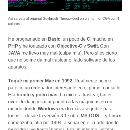
Así se veía al original Guybrush Threepwood en un monitor CGA con 4
colores
He programado en
Basic
, un poco de
C
, mucho en
PHP
y he tonteado con
Objective-C
y
Swift
. Con
JAVA
me llevo muy mal (culpa mía). Pero sí es cierto
que no se me da mal trastear el lado software de los
aparatos.
Toqué mi primer Mac en 1992
. Realmente no me
pareció un ordenador interesante en el primer contacto.
Era
bonito y poco más
. Lo mío era trastear, hacer
over-clocking y sacar partido a las máquinas en un
mundo donde
Windows
era lo más asequible para
todos —desde la versión 3.1 sobre
MS-DOS
— y
Linux
comenzaba, allá por 1994, a sonar en el cuarto donde
mi padre y yo trasteábamos. Era un infierno instalar