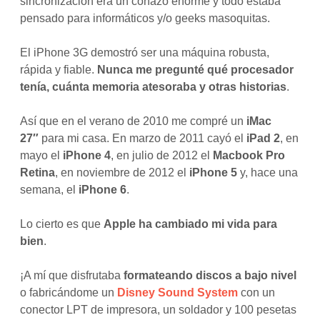
sincronización era un coñazo enorme y todo estaba
pensado para informáticos y/o geeks masoquitas.
El iPhone 3G demostró ser una máquina robusta,
rápida y fiable.
Nunca me pregunté qué procesador
tenía, cuánta memoria atesoraba y otras historias
.
Así que en el verano de 2010 me compré un
iMac
27″
para mi casa. En marzo de 2011 cayó el
iPad 2
, en
mayo el
iPhone 4
, en julio de 2012 el
Macbook Pro
Retina
, en noviembre de 2012 el
iPhone 5
y, hace una
semana, el
iPhone 6
.
Lo cierto es que
Apple ha cambiado mi vida para
bien
.
¡A mí que disfrutaba
formateando discos a bajo nivel
o fabricándome un
Disney Sound System
con un
conector LPT de impresora, un soldador y 100 pesetas