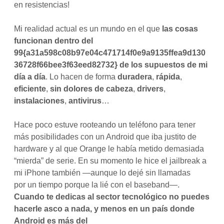
en resistencias!
Mi realidad actual es un mundo en el que
las cosas
funcionan dentro del
99{a31a598c08b97e04c471714f0e9a9135ffea9d130
36728f66bee3f63eed82732} de los supuestos de mi
día a día
. Lo hacen de forma
duradera
,
rápida
,
eficiente
,
sin dolores de cabeza
,
drivers
,
instalaciones
,
antivirus
…
Hace poco estuve rooteando un teléfono para tener
más posibilidades con un Android que iba justito de
hardware y al que Orange le había metido demasiada
“mierda” de serie. En su momento le hice el jailbreak a
mi iPhone también —aunque lo dejé sin llamadas
por un tiempo porque la lié con el baseband—.
Cuando te dedicas al sector tecnológico no puedes
hacerle asco a nada, y menos en un país donde
Android es más del