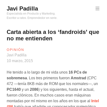
Saltar
Javi Padilla
al
contenido
Especialista en Producto y Marketing.
Escritor a ratos. Emprendedor en serie.
Carta abierta a los ‘fandroids’ que
no me entienden
OPINIÓN
Javi Padilla
10 marzo, 2015
He tenido a lo largo de mi vida unos
16 PCs de
sobremesa
. Los tres primeros fueron
Amstrad
(CPC
472 —tenía 8KB más de ROM que los normales—, un
PC1640
y un
2086
) y los siguientes, hasta el actual,
fueron clónicos. En muchos casos eran máquinas
montadas por mí mismo en los años en los que al
Intel
486
había que añadirle un coprocesador matemático