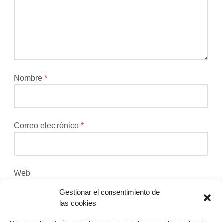
no
será
publicada.
Los
campos
obligatorios
están
Nombre
*
marcados
con
*
Correo electrónico
*
Web
Gestionar el consentimiento de
las cookies
Recibir un correo electrónico con los siguientes