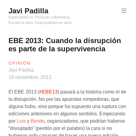
Saltar
Javi Padilla
al
contenido
Especialista en Producto y Marketing.
Escritor a ratos. Emprendedor en serie.
EBE 2013: Cuando la disrupción
es parte de la supervivencia
OPINIÓN
Javi Padilla
18 noviembre, 2013
El EBE 2013 (
#EBE13
) pasará a la historia como el de
la disrupción. No por las apuestas rompedoras, que
alguna hubo, sino porque ha supuesto una ruptura con
ediciones anteriores en algunos sentidos. Empezando
por
Luis
y
Benito
, organizadores, que podrían haberse
“disruptado” (perdón por el palabro) la cara si no
hubieran sido capaces de hacer una nueva edición