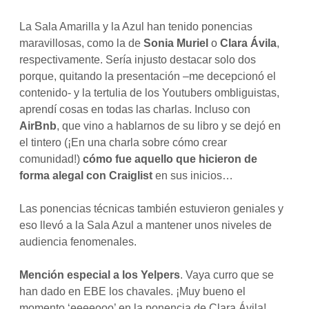
La Sala Amarilla y la Azul han tenido ponencias
maravillosas, como la de
Sonia Muriel
o
Clara Ávila
,
respectivamente. Sería injusto destacar solo dos
porque, quitando la presentación –me decepcionó el
contenido- y la tertulia de los Youtubers ombliguistas,
aprendí cosas en todas las charlas. Incluso con
AirBnb
, que vino a hablarnos de su libro y se dejó en
el tintero (¡En una charla sobre cómo crear
comunidad!)
cómo fue aquello que hicieron de
forma alegal con Craiglist
en sus inicios…
Las ponencias técnicas también estuvieron geniales y
eso llevó a la Sala Azul a mantener unos niveles de
audiencia fenomenales.
Mención especial a los Yelpers
. Vaya curro que se
han dado en EBE los chavales. ¡Muy bueno el
momento ‘eeeeooo’ en la ponencia de Clara Ávila!