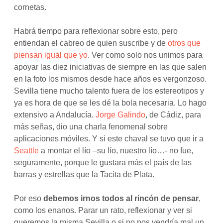
cornetas.
Habrá tiempo para reflexionar sobre esto, pero
entiendan el cabreo de quien suscribe y de
otros que
piensan igual que yo
. Ver como solo nos unimos para
apoyar las diez iniciativas de siempre en las que salen
en la foto los mismos desde hace años es vergonzoso.
Sevilla tiene mucho talento fuera de los estereotipos y
ya es hora de que se les dé la bola necesaria. Lo hago
extensivo a Andalucía.
Jorge Galindo
, de Cádiz, para
más señas, dio una charla fenomenal sobre
aplicaciones móviles. Y si este chaval se tuvo que ir a
Seattle
a montar el lío –su lío, nuestro lío…- no fue,
seguramente, porque le gustara más el país de las
barras y estrellas que la Tacita de Plata.
Por eso
debemos irnos todos al rincón de pensar
,
como los enanos. Parar un rato, reflexionar y ver si
queremos la misma Sevilla o si no nos vendría mal un