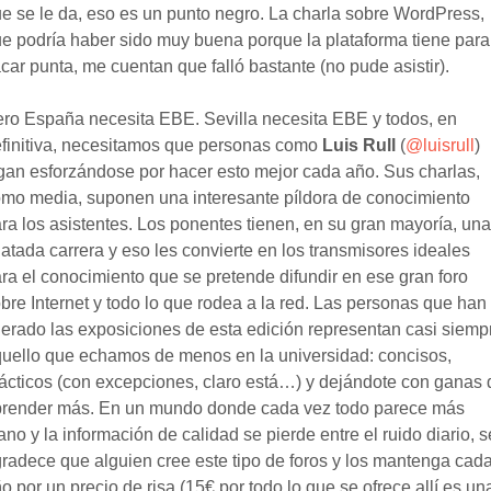
e se le da, eso es un punto negro. La charla sobre WordPress,
e podría haber sido muy buena porque la plataforma tiene para
car punta, me cuentan que falló bastante (no pude asistir).
ro España necesita EBE. Sevilla necesita EBE y todos, en
finitiva, necesitamos que personas como
Luis Rull
(
@luisrull
)
gan esforzándose por hacer esto mejor cada año. Sus charlas,
mo media, suponen una interesante píldora de conocimiento
ra los asistentes. Los ponentes tienen, en su gran mayoría, una
latada carrera y eso les convierte en los transmisores ideales
ra el conocimiento que se pretende difundir en ese gran foro
bre Internet y todo lo que rodea a la red. Las personas que han
derado las exposiciones de esta edición representan casi siemp
uello que echamos de menos en la universidad: concisos,
ácticos (con excepciones, claro está…) y dejándote con ganas 
render más. En un mundo donde cada vez todo parece más
ano y la información de calidad se pierde entre el ruido diario, s
radece que alguien cree este tipo de foros y los mantenga cad
o por un precio de risa (15€ por todo lo que se ofrece allí es un