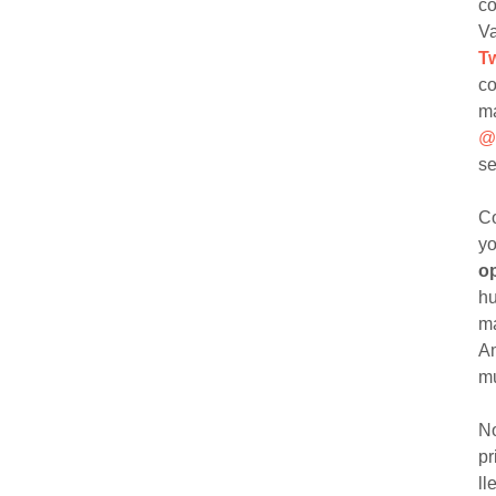
co
Va
T
co
m
@
se
Co
yo
o
hu
ma
Am
mu
No
pr
ll