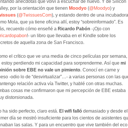
ntando anécdotas que volví a escuchar de nuevo. Y de Silicon
lley, por la orientación que tienen
Moodyo
(
@Moodyo
) y
wissues
(
@TwissuesCom
), y estando dentro de una incubador
mo Mola, que ya tiene oficina allí, estoy “sobreinformado”. Es
ás, recuerdo cómo enseñé a
Ricardo Pabón
-¡Ojo con
ricardopabon
!- un libro que llevaba en el Kindle sobre los
cretos de aquella zona de San Francisco.
mo el crítico que ve una media de cinco películas por semana,
 estoy perdiendo mi capacidad para sorprenderme. Así que
mi
pinión sobre EBE no vale un pimiento
. Conocí en carne y
eso -odio lo de “desvirtualizar”…- a varias personas con las qu
ntengo relación activa vía Twitter, y hablé con otras muchas.
bas cosas me confirmaron que mi percepción de EBE estaba
y distorsionada.
 ha sido perfecto, claro está.
El wifi falló
demasiado y desde el
imer día se mostró insuficiente para los cientos de asistentes q
enaban las salas. Y para un encuentro que vive también del eco