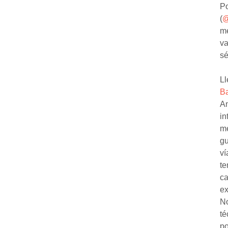
Po
(
@
me
va
sé
Ll
Ba
An
in
me
gu
ví
te
ca
ex
No
té
po