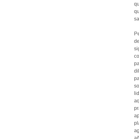
qu
qu
sa
Pe
de
si
co
pa
di
pa
so
li
aq
pr
ap
pl
ag
añ