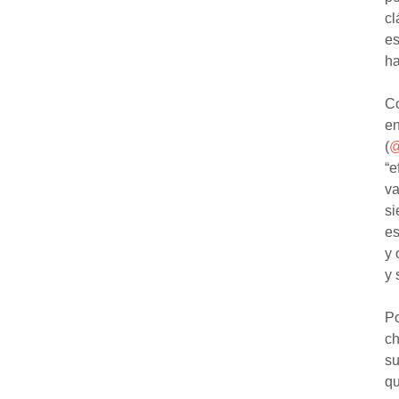
cl
es
ha
Co
en
(
@
“e
va
si
es
y 
y 
Po
ch
su
qu