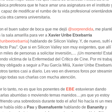
ásica profesora que te hace amar una asignatura en el instituto 
 capaz de modificar el rumbo de tu vida profesional orientándot
cia otra carrera universitaria.
n el buen sabor de boca que me dejó
@sorprendida
, me plant
 la sala amarilla para ver a
Xavier Uribe Etxebarria
uribeetxebarria
) hablando de Silicon Valley. Y, de nuevo, sufrí 
fecto Pau”. Que si en Silicon Valley son muy exigentes, que allí
n miles de personas a solicitar inversión,… ¡Un momento! Est
endo víctima de la Enfermedad del Crítico de Cine. Por mi traba
toy obligado a seguir a Pau García Milá, Xavier Uribe Etxebarri
otros tantos casi a diario. Les veo en diversos foros por streami
sigo todas sus charlas con mucha atención.
r lo tanto, no es que los ponentes de
EBE
estuvieran dando
arlas aburridas o moviendo temas manidos…¡es que yo estoy
friendo una sobredosis durante todo el año! No hacía ni un me
e había oído a
Pau
y
Buenafuente
hablando de
Bananity
y