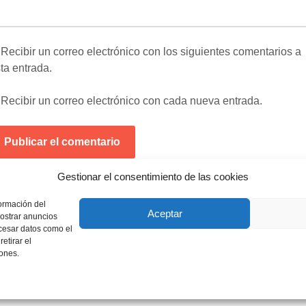
Recibir un correo electrónico con los siguientes comentarios a
ta entrada.
Recibir un correo electrónico con cada nueva entrada.
Gestionar el consentimiento de las cookies
te sitio usa Akismet para reducir el spam.
Aprende cómo se
formación del
Aceptar
ocesan los datos de tus comentarios
.
ostrar anuncios
ocesar datos como el
etirar el
iones.