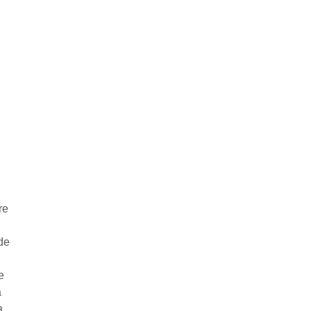
re
de
e
a
a