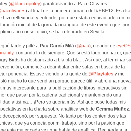
ley (
@blancopoley
) parafraseando a Paco Olivares
pacolivares
) al final de la primera jornada del #EBE12. Esa fr
 hizo reflexionar y entender por qué estaba equivocado con mi
loración inicial de la jornada inaugural de este evento que, por
ptimo año consecutivo, se ha celebrado en Sevilla.
egué tarde y pillé a
Pau García Milá
(
@pau
), creador de
eyeOS
nanity
, contando lo de siempre. Que si está todo por hacer, que
gry Birds ha desbancado a bla bla bla… Así que, al terminar s
tervención, comencé a deambular entre salas en busca de la
jor ponencia. Estuve viendo a la gente de
@Playtales
y me
stó mucho lo que vendían porque parece útil, y abre una nueva
a muy interesante para la publicación de libros interactivos sin
ner que pasar por la cadena tradicional y manteniendo una
lidad altísima… ¡Pero yo quería más! Así que puse todas mis
pectativas en la charla sobre analítica web de
Gemma Muñoz
.
 decepcionó, por supuesto. No tanto por los contenidos y las
cnicas, que ya conocía por mi trabajo, sino por la pasión que
ne esta mujer cada vez que habla de analítica. Recuerda a la