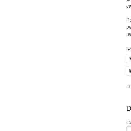
ca
Po
pe
ne
¡L
D
T
C
di