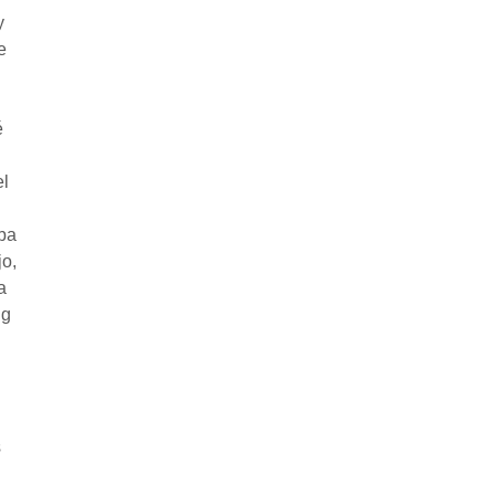
y
e
é
el
aba
jo,
a
ng
s