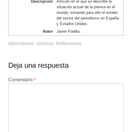
Descripción
Artículo en el que se describe la
situación actual de la prensa en el
mundo, tomando para ello el estado
del sector del periodismo en España
y Estados Unidos.
Autor
Javier Padilla
periodismo
prensa
reflexiones
Deja una respuesta
Tu
Comentario
*
dirección
de
correo
electrónico
no
será
publicada.