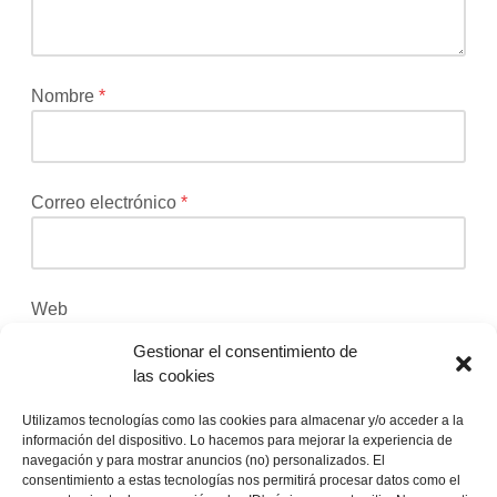
Los
campos
obligatorios
están
Nombre
*
marcados
con
*
Correo electrónico
*
Web
Gestionar el consentimiento de
las cookies
Recibir un correo electrónico con los siguientes
Utilizamos tecnologías como las cookies para almacenar y/o acceder a la
información del dispositivo. Lo hacemos para mejorar la experiencia de
comentarios a esta entrada.
navegación y para mostrar anuncios (no) personalizados. El
consentimiento a estas tecnologías nos permitirá procesar datos como el
Recibir un correo electrónico con cada nueva