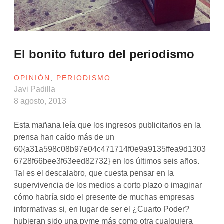
El bonito futuro del periodismo
OPINIÓN
,
PERIODISMO
Javi Padilla
8 agosto, 2013
Esta mañana leía que los ingresos publicitarios en la
prensa han caído más de un
60{a31a598c08b97e04c471714f0e9a9135ffea9d1303
6728f66bee3f63eed82732} en los últimos seis años.
Tal es el descalabro, que cuesta pensar en la
supervivencia de los medios a corto plazo o imaginar
cómo habría sido el presente de muchas empresas
informativas si, en lugar de ser el ¿Cuarto Poder?
hubieran sido una pyme más como otra cualquiera