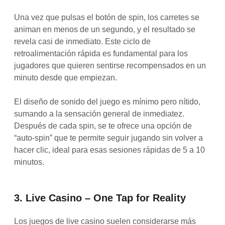
Una vez que pulsas el botón de spin, los carretes se
animan en menos de un segundo, y el resultado se
revela casi de inmediato. Este ciclo de
retroalimentación rápida es fundamental para los
jugadores que quieren sentirse recompensados en un
minuto desde que empiezan.
El diseño de sonido del juego es mínimo pero nítido,
sumando a la sensación general de inmediatez.
Después de cada spin, se te ofrece una opción de
“auto‑spin” que te permite seguir jugando sin volver a
hacer clic, ideal para esas sesiones rápidas de 5 a 10
minutos.
3. Live Casino – One Tap for Reality
Los juegos de live casino suelen considerarse más