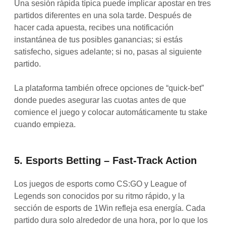
Una sesión rápida típica puede implicar apostar en tres
partidos diferentes en una sola tarde. Después de
hacer cada apuesta, recibes una notificación
instantánea de tus posibles ganancias; si estás
satisfecho, sigues adelante; si no, pasas al siguiente
partido.
La plataforma también ofrece opciones de “quick‑bet”
donde puedes asegurar las cuotas antes de que
comience el juego y colocar automáticamente tu stake
cuando empieza.
5. Esports Betting – Fast‑Track Action
Los juegos de esports como CS:GO y League of
Legends son conocidos por su ritmo rápido, y la
sección de esports de 1Win refleja esa energía. Cada
partido dura solo alrededor de una hora, por lo que los