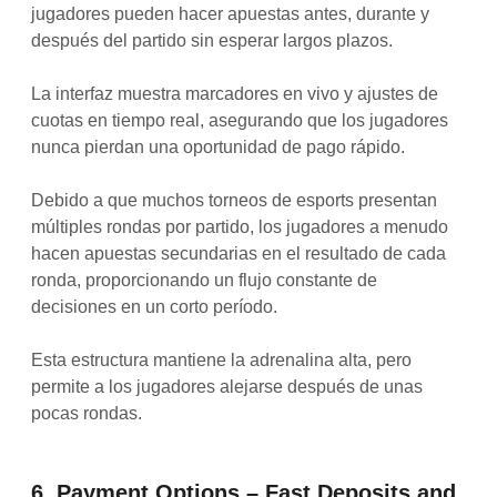
jugadores pueden hacer apuestas antes, durante y
después del partido sin esperar largos plazos.
La interfaz muestra marcadores en vivo y ajustes de
cuotas en tiempo real, asegurando que los jugadores
nunca pierdan una oportunidad de pago rápido.
Debido a que muchos torneos de esports presentan
múltiples rondas por partido, los jugadores a menudo
hacen apuestas secundarias en el resultado de cada
ronda, proporcionando un flujo constante de
decisiones en un corto período.
Esta estructura mantiene la adrenalina alta, pero
permite a los jugadores alejarse después de unas
pocas rondas.
6. Payment Options – Fast Deposits and