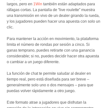
largos, pero en
1Win
también están adaptados para
ráfagas cortas. La pantalla de “live roulette” muestra
una transmisión en vivo de un dealer girando la rueda,
y los jugadores pueden hacer una apuesta con solo un
clic.
Para mantener la acción en movimiento, la plataforma
limita el número de rondas por sesión a cinco. Si
ganas temprano, puedes retirarte con una ganancia
considerable; si no, puedes decidir hacer otra apuesta
o cambiar a un juego diferente.
La función de chat te permite saludar al dealer en
tiempo real, pero está diseñada para ser breve –
generalmente solo uno o dos mensajes – para que
puedas volver rápidamente a otro juego.
Este formato atrae a jugadores que disfrutan la