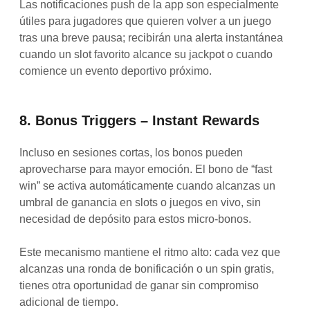
Las notificaciones push de la app son especialmente
útiles para jugadores que quieren volver a un juego
tras una breve pausa; recibirán una alerta instantánea
cuando un slot favorito alcance su jackpot o cuando
comience un evento deportivo próximo.
8. Bonus Triggers – Instant Rewards
Incluso en sesiones cortas, los bonos pueden
aprovecharse para mayor emoción. El bono de “fast
win” se activa automáticamente cuando alcanzas un
umbral de ganancia en slots o juegos en vivo, sin
necesidad de depósito para estos micro‑bonos.
Este mecanismo mantiene el ritmo alto: cada vez que
alcanzas una ronda de bonificación o un spin gratis,
tienes otra oportunidad de ganar sin compromiso
adicional de tiempo.