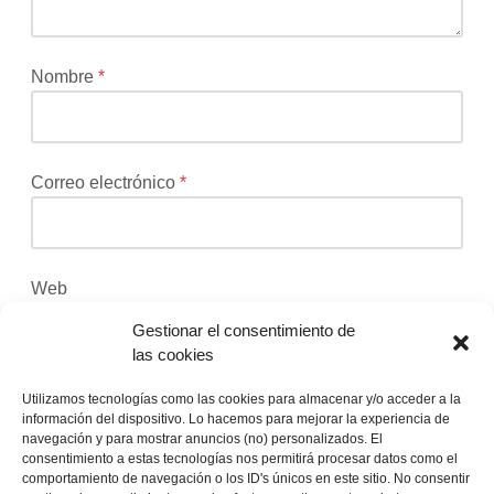
campos
obligatorios
están
Nombre
*
marcados
con
*
Correo electrónico
*
Web
Gestionar el consentimiento de
las cookies
Recibir un correo electrónico con los siguientes
Utilizamos tecnologías como las cookies para almacenar y/o acceder a la
información del dispositivo. Lo hacemos para mejorar la experiencia de
comentarios a esta entrada.
navegación y para mostrar anuncios (no) personalizados. El
consentimiento a estas tecnologías nos permitirá procesar datos como el
Recibir un correo electrónico con cada nueva
comportamiento de navegación o los ID's únicos en este sitio. No consentir