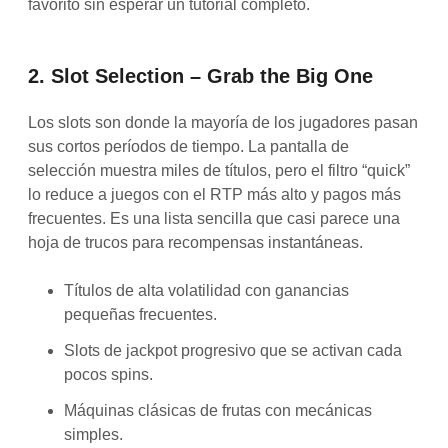
favorito sin esperar un tutorial completo.
2. Slot Selection – Grab the Big One
Los slots son donde la mayoría de los jugadores pasan
sus cortos períodos de tiempo. La pantalla de
selección muestra miles de títulos, pero el filtro “quick”
lo reduce a juegos con el RTP más alto y pagos más
frecuentes. Es una lista sencilla que casi parece una
hoja de trucos para recompensas instantáneas.
Títulos de alta volatilidad con ganancias
pequeñas frecuentes.
Slots de jackpot progresivo que se activan cada
pocos spins.
Máquinas clásicas de frutas con mecánicas
simples.