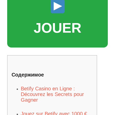
JOUER
Содержимое
Betify Casino en Ligne :
Découvrez les Secrets pour
Gagner
Jouez sur Betify avec 1000 €