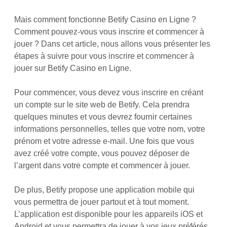
Mais comment fonctionne Betify Casino en Ligne ?
Comment pouvez-vous vous inscrire et commencer à
jouer ? Dans cet article, nous allons vous présenter les
étapes à suivre pour vous inscrire et commencer à
jouer sur Betify Casino en Ligne.
Pour commencer, vous devez vous inscrire en créant
un compte sur le site web de Betify. Cela prendra
quelques minutes et vous devrez fournir certaines
informations personnelles, telles que votre nom, votre
prénom et votre adresse e-mail. Une fois que vous
avez créé votre compte, vous pouvez déposer de
l’argent dans votre compte et commencer à jouer.
De plus, Betify propose une application mobile qui
vous permettra de jouer partout et à tout moment.
L’application est disponible pour les appareils iOS et
Android et vous permettra de jouer à vos jeux préférés