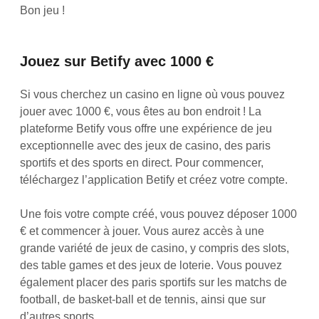
Bon jeu !
Jouez sur Betify avec 1000 €
Si vous cherchez un casino en ligne où vous pouvez
jouer avec 1000 €, vous êtes au bon endroit ! La
plateforme Betify vous offre une expérience de jeu
exceptionnelle avec des jeux de casino, des paris
sportifs et des sports en direct. Pour commencer,
téléchargez l’application Betify et créez votre compte.
Une fois votre compte créé, vous pouvez déposer 1000
€ et commencer à jouer. Vous aurez accès à une
grande variété de jeux de casino, y compris des slots,
des table games et des jeux de loterie. Vous pouvez
également placer des paris sportifs sur les matchs de
football, de basket-ball et de tennis, ainsi que sur
d’autres sports.