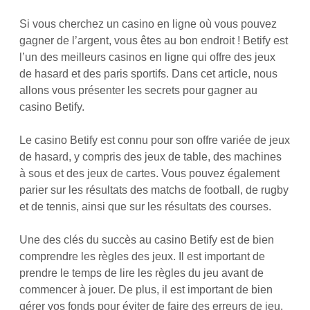
Si vous cherchez un casino en ligne où vous pouvez
gagner de l’argent, vous êtes au bon endroit ! Betify est
l’un des meilleurs casinos en ligne qui offre des jeux
de hasard et des paris sportifs. Dans cet article, nous
allons vous présenter les secrets pour gagner au
casino Betify.
Le casino Betify est connu pour son offre variée de jeux
de hasard, y compris des jeux de table, des machines
à sous et des jeux de cartes. Vous pouvez également
parier sur les résultats des matchs de football, de rugby
et de tennis, ainsi que sur les résultats des courses.
Une des clés du succès au casino Betify est de bien
comprendre les règles des jeux. Il est important de
prendre le temps de lire les règles du jeu avant de
commencer à jouer. De plus, il est important de bien
gérer vos fonds pour éviter de faire des erreurs de jeu.