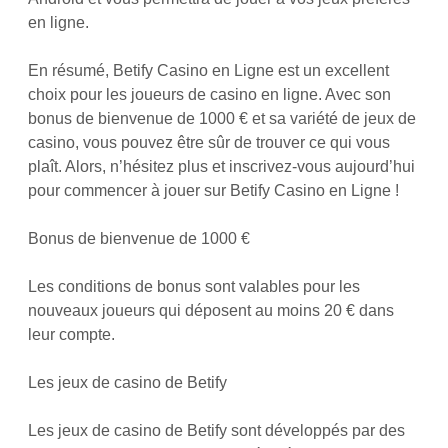
en ligne.
En résumé, Betify Casino en Ligne est un excellent
choix pour les joueurs de casino en ligne. Avec son
bonus de bienvenue de 1000 € et sa variété de jeux de
casino, vous pouvez être sûr de trouver ce qui vous
plaît. Alors, n’hésitez plus et inscrivez-vous aujourd’hui
pour commencer à jouer sur Betify Casino en Ligne !
Bonus de bienvenue de 1000 €
Les conditions de bonus sont valables pour les
nouveaux joueurs qui déposent au moins 20 € dans
leur compte.
Les jeux de casino de Betify
Les jeux de casino de Betify sont développés par des