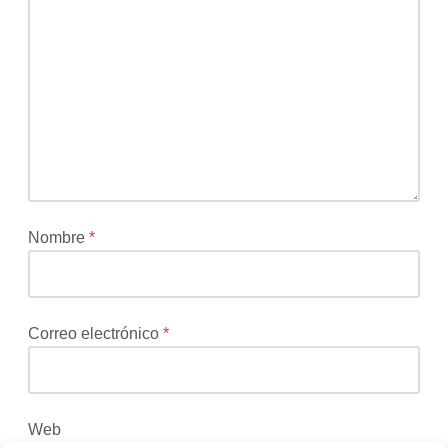
de
correo
electrónico
no
será
publicada.
Los
campos
obligatorios
están
Nombre
*
marcados
con
*
Correo electrónico
*
Web