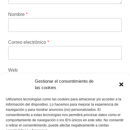
campos
obligatorios
están
Nombre
*
marcados
con
*
Correo electrónico
*
Web
Gestionar el consentimiento de
las cookies
Recibir un correo electrónico con los siguientes
Utilizamos tecnologías como las cookies para almacenar y/o acceder a la
comentarios a esta entrada.
información del dispositivo. Lo hacemos para mejorar la experiencia de
navegación y para mostrar anuncios (no) personalizados. El
consentimiento a estas tecnologías nos permitirá procesar datos como el
Recibir un correo electrónico con cada nueva
comportamiento de navegación o los ID's únicos en este sitio. No consentir
entrada.
o retirar el consentimiento, puede afectar negativamente a ciertas