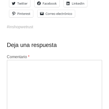
Twitter
Facebook
LinkedIn
Pinterest
Correo electrónico
inshopwetrust
Deja una respuesta
Tu
Comentario
*
dirección
de
correo
electrónico
no
será
publicada.
Los