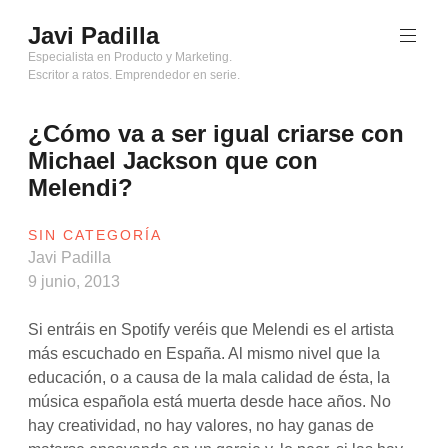
Saltar
Javi Padilla
al
contenido
Especialista en Producto y Marketing.
Escritor a ratos. Emprendedor en serie.
¿Cómo va a ser igual criarse con
Michael Jackson que con
Melendi?
SIN CATEGORÍA
Javi Padilla
9 junio, 2013
Si entráis en Spotify veréis que Melendi es el artista
más escuchado en España. Al mismo nivel que la
educación, o a causa de la mala calidad de ésta, la
música española está muerta desde hace años. No
hay creatividad, no hay valores, no hay ganas de