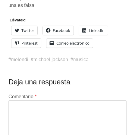
una es falsa.
¡Llévatelo!
Twitter
Facebook
LinkedIn
Pinterest
Correo electrónico
melendi
michael jackson
musica
Deja una respuesta
Tu
Comentario
*
dirección
de
correo
electrónico
no