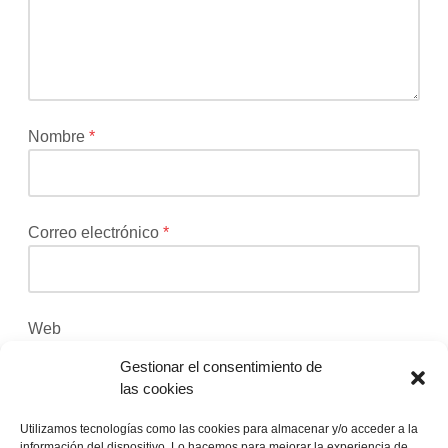
será
publicada.
Los
campos
obligatorios
están
Nombre
*
marcados
con
*
Correo electrónico
*
Web
Gestionar el consentimiento de
las cookies
Recibir un correo electrónico con los siguientes
Utilizamos tecnologías como las cookies para almacenar y/o acceder a la
información del dispositivo. Lo hacemos para mejorar la experiencia de