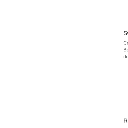
S
Co
Bo
de
R