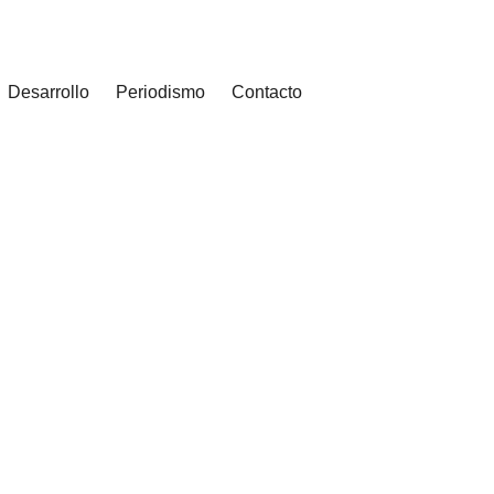
Desarrollo
Periodismo
Contacto