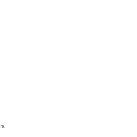
n
ara