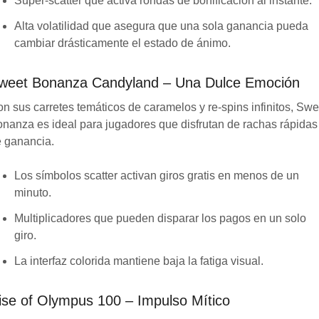
Super‑scatter que activa rondas de bonificación al instante.
Alta volatilidad que asegura que una sola ganancia pueda
cambiar drásticamente el estado de ánimo.
weet Bonanza Candyland – Una Dulce Emoción
n sus carretes temáticos de caramelos y re‑spins infinitos, Swe
nanza es ideal para jugadores que disfrutan de rachas rápidas
 ganancia.
Los símbolos scatter activan giros gratis en menos de un
minuto.
Multiplicadores que pueden disparar los pagos en un solo
giro.
La interfaz colorida mantiene baja la fatiga visual.
ise of Olympus 100 – Impulso Mítico