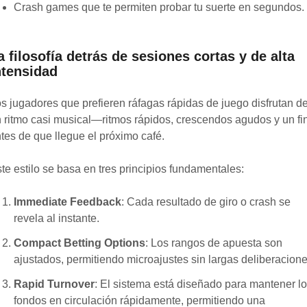
Crash games que te permiten probar tu suerte en segundos.
a filosofía detrás de sesiones cortas y de alta
ntensidad
s jugadores que prefieren ráfagas rápidas de juego disfrutan d
 ritmo casi musical—ritmos rápidos, crescendos agudos y un fi
tes de que llegue el próximo café.
te estilo se basa en tres principios fundamentales:
Immediate Feedback
: Cada resultado de giro o crash se
revela al instante.
Compact Betting Options
: Los rangos de apuesta son
ajustados, permitiendo microajustes sin largas deliberacione
Rapid Turnover
: El sistema está diseñado para mantener l
fondos en circulación rápidamente, permitiendo una