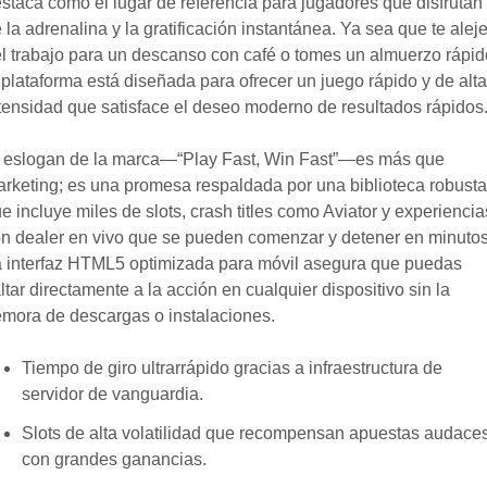
staca como el lugar de referencia para jugadores que disfrutan
 la adrenalina y la gratificación instantánea. Ya sea que te alej
l trabajo para un descanso con café o tomes un almuerzo rápid
 plataforma está diseñada para ofrecer un juego rápido y de alta
tensidad que satisface el deseo moderno de resultados rápidos
 eslogan de la marca—“Play Fast, Win Fast”—es más que
rketing; es una promesa respaldada por una biblioteca robusta
e incluye miles de slots, crash titles como Aviator y experiencia
n dealer en vivo que se pueden comenzar y detener en minutos
 interfaz HTML5 optimizada para móvil asegura que puedas
ltar directamente a la acción en cualquier dispositivo sin la
mora de descargas o instalaciones.
Tiempo de giro ultrarrápido gracias a infraestructura de
servidor de vanguardia.
Slots de alta volatilidad que recompensan apuestas audace
con grandes ganancias.