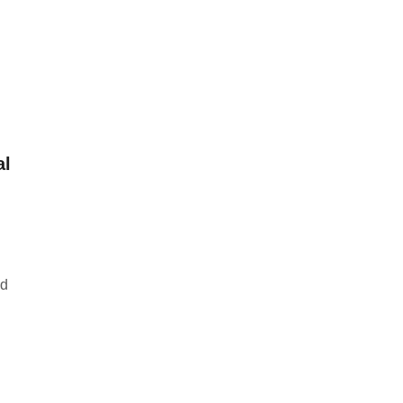
al
ad