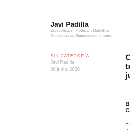
Saltar
al
contenido
Javi Padilla
Especialista en Producto y Marketing.
Escritor a ratos. Emprendedor en serie.
C
SIN CATEGORÍA
Javi Padilla
t
28 junio, 2026
j
B
C
En