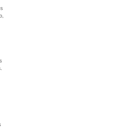
es
o,
.
s
.
s