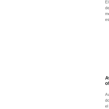
El
de
mo
es
A
o
Av
do
el