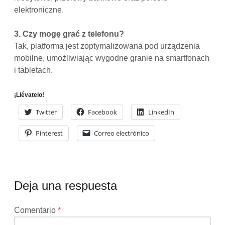
elektroniczne.
3. Czy mogę grać z telefonu?
Tak, platforma jest zoptymalizowana pod urządzenia
mobilne, umożliwiając wygodne granie na smartfonach
i tabletach.
¡Llévatelo!
Twitter
Facebook
LinkedIn
Pinterest
Correo electrónico
Deja una respuesta
Tu
Comentario
*
dirección