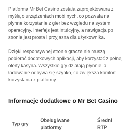
Platforma Mr Bet Casino została zaprojektowana z
myślą o urządzeniach mobilnych, co pozwala na
płynne korzystanie z gier bez względu na system
operacyjny. Interfejs jest intuicyjny, a nawigacja po
stronie jest prosta i przyjazna dla użytkownika.
Dzięki responsywnej stronie gracze nie muszą
pobierać dodatkowych aplikacji, aby korzystać z pełnej
oferty kasyna. Wszystkie gry działają płynnie, a
ładowanie odbywa się szybko, co zwiększa komfort
korzystania z platformy.
Informacje dodatkowe o Mr Bet Casino
Obsługiwane
Średni
Typ gry
platformy
RTP