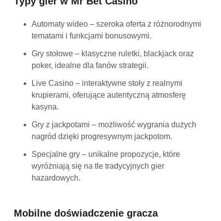
Typy gier w Mr Bet Casino
Automaty wideo – szeroka oferta z różnorodnymi
tematami i funkcjami bonusowymi.
Gry stołowe – klasyczne ruletki, blackjack oraz
poker, idealne dla fanów strategii.
Live Casino – interaktywne stoły z realnymi
krupierami, oferujące autentyczną atmosferę
kasyna.
Gry z jackpotami – możliwość wygrania dużych
nagród dzięki progresywnym jackpotom.
Specjalne gry – unikalne propozycje, które
wyróżniają się na tle tradycyjnych gier
hazardowych.
Mobilne doświadczenie gracza