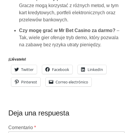
Gracze mogą korzystać z różnych metod, w tym
kart kredytowych, portfeli elektronicznych oraz
przelewów bankowych.
Czy mogę grać w Mr Bet Casino za darmo?
–
Tak, wiele gier oferuje tryb demo, który pozwala
na zabawę bez ryzyka utraty pieniędzy.
¡Llévatelo!
Twitter
Facebook
LinkedIn
Pinterest
Correo electrónico
Deja una respuesta
Tu
Comentario
*