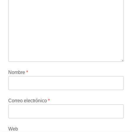
dirección
de
correo
electrónico
no
será
publicada.
Los
campos
obligatorios
están
Nombre
*
marcados
con
*
Correo electrónico
*
Web