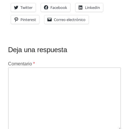
Twitter
Facebook
LinkedIn
Pinterest
Correo electrónico
Deja una respuesta
Tu
Comentario
*
dirección
de
correo
electrónico
no
será
publicada.
Los
campos