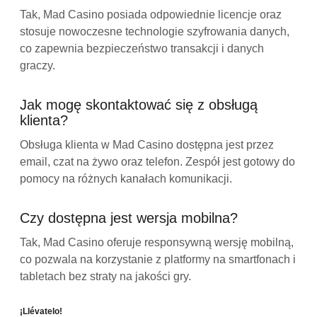
Tak, Mad Casino posiada odpowiednie licencje oraz
stosuje nowoczesne technologie szyfrowania danych,
co zapewnia bezpieczeństwo transakcji i danych
graczy.
Jak mogę skontaktować się z obsługą
klienta?
Obsługa klienta w Mad Casino dostępna jest przez
email, czat na żywo oraz telefon. Zespół jest gotowy do
pomocy na różnych kanałach komunikacji.
Czy dostępna jest wersja mobilna?
Tak, Mad Casino oferuje responsywną wersję mobilną,
co pozwala na korzystanie z platformy na smartfonach i
tabletach bez straty na jakości gry.
¡Llévatelo!