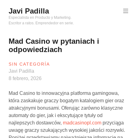
Saltar
Javi Padilla
al
contenido
Especialista en Producto y Marketing.
Escritor a ratos. Emprendedor en serie.
Mad Casino w pytaniach i
odpowiedziach
SIN CATEGORÍA
Javi Padilla
8 febrero, 2026
Mad Casino to innowacyjna platforma gamingowa,
która zaskakuje graczy bogatym katalogiem gier oraz
atrakcyjnymi bonusami. Oferując zarówno klasyczne
automaty do gier, jak i ekscytujące tytuły od
najlepszych dostawców,
madcasinopl.com
przyciąga
uwagę graczy szukających wysokiej jakości rozrywki.
Poniżej przedstawiamy najważniejsze informacje na