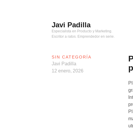
Saltar
al
contenido
Javi Padilla
Especialista en Producto y Marketing.
Escritor a ratos. Emprendedor en serie.
P
SIN CATEGORÍA
Javi Padilla
p
12 enero, 2026
Pl
gr
In
pr
Pl
ma
ut