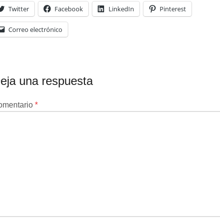
Twitter
Facebook
LinkedIn
Pinterest
Correo electrónico
eja una respuesta
u
omentario
*
rección
e
rreo
ectrónico
o
rá
blicada.
os
ampos