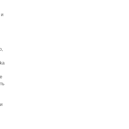
 и
р,
ka
де
ть
 и