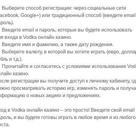
Выберите способ регистрации: через социальные сети
acebook, Google+) или традиционный способ (введите email
роль).
Введите email и пароль, которые вы будете использовать
я входа в Vodka онлайн казино.
Введите имя и фамилию, а также дату рождения.
Выберите валюту, в которой вы хотите играть (евро, долла
бль и т.д.).
Прочитайте и согласитесь с условиями использования Vod
лайн казино.
сле регистрации вы получите доступ к личному кабинету, г
ожно просматривать историю игр, изменять пароль и получа
нформацию о новых акциях и предложениях.
од в Vodka онлайн казино – это просто! Введите свой email
роль, и вы будете готовы играть в любое время и из любого
ста.