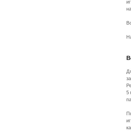
иг
н
Во
На
В
Д
з
Ре
5
п
По
и
ка