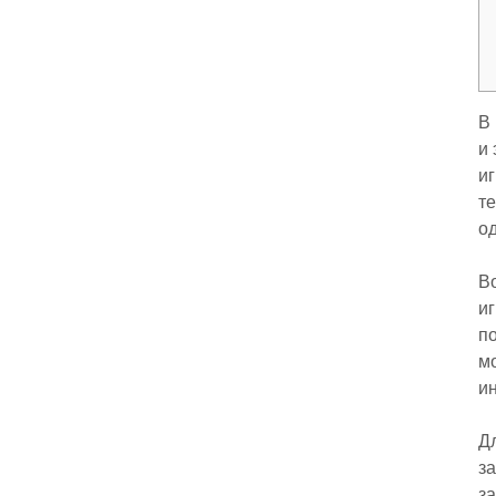
В
и
иг
т
о
В
иг
по
мо
ин
Д
за
з