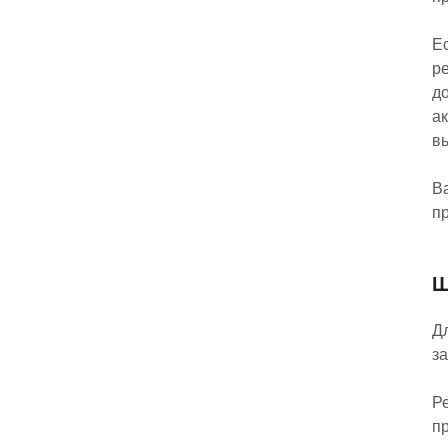
Е
р
до
ак
в
В
п
Ш
Дл
з
Ре
пр