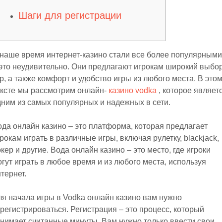
Шаги для регистрации
 наше время интернет-казино стали все более популярными
 это неудивительно. Они предлагают игрокам широкий выбо
р, а также комфорт и удобство игры из любого места. В это
ексте мы рассмотрим онлайн-
казино vodka
, которое являет
дним из самых популярных и надежных в сети.
ода онлайн казино – это платформа, которая предлагает
рокам играть в различные игры, включая рулетку, blackjack,
кер и другие. Вода онлайн казино – это место, где игроки
гут играть в любое время и из любого места, используя
тернет.
ля начала игры в Vodka онлайн казино вам нужно
регистрироваться. Регистрация – это процесс, который
анимает считанные минуты. Вам нужно только ввести свои