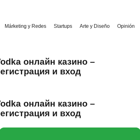
Márketing y Redes
Startups
Arte y Diseño
Opinión
odka онлайн казино –
егистрация и вход
odka онлайн казино –
егистрация и вход