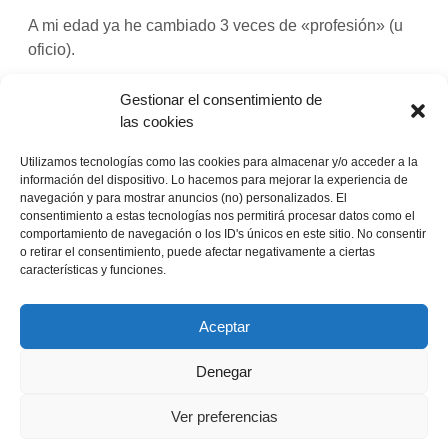
A mi edad ya he cambiado 3 veces de «profesión» (u
oficio).
Empecé en una redacción (en
ABC de Sevilla
). Dentro
Gestionar el consentimiento de
hubo que especializarse en
las cookies
maquetar
,
retocar fotos
y
hacer infografías
. Incluso durante algunos años lideré
Utilizamos tecnologías como las cookies para almacenar y/o acceder a la
la
información agraria
, lo que me sirvió para dirigir
información del dispositivo. Lo hacemos para mejorar la experiencia de
algunas publicaciones fuera de España (¡por suerte
navegación y para mostrar anuncios (no) personalizados. El
consentimiento a estas tecnologías nos permitirá procesar datos como el
sabía inglés! Y cuando no sabía algo, ahí estaba
comportamiento de navegación o los ID's únicos en este sitio. No consentir
«Uber
Google).
Seguir leyendo
o retirar el consentimiento, puede afectar negativamente a ciertas
demuestra
características y funciones.
que
¡Llévatelo!
no
Twitter
Facebook
LinkedIn
Aceptar
todo
está
Pinterest
Correo electrónico
Denegar
inventado»
Ver preferencias
Tema Maker de
ThemePatio