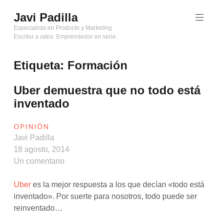
Saltar
Javi Padilla
al
contenido
Especialista en Producto y Marketing.
Escritor a ratos. Emprendedor en serie.
Etiqueta:
Formación
Uber demuestra que no todo está
inventado
OPINIÓN
Javi Padilla
18 agosto, 2014
Un comentario
Uber
es la mejor respuesta a los que decían «todo está
inventado». Por suerte para nosotros, todo puede ser
reinventado…