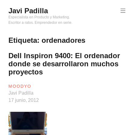
Saltar
Javi Padilla
al
contenido
Especialista en Producto y Marketing.
Escritor a ratos. Emprendedor en serie.
Etiqueta:
ordenadores
Dell Inspiron 9400: El ordenador
donde se desarrollaron muchos
proyectos
MOODYO
Javi Padilla
17 junio, 2012