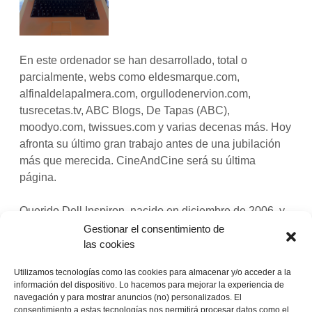
En este ordenador se han desarrollado, total o
parcialmente, webs como eldesmarque.com,
alfinaldelapalmera.com, orgullodenervion.com,
tusrecetas.tv, ABC Blogs, De Tapas (ABC),
moodyo.com, twissues.com y varias decenas más. Hoy
afronta su último gran trabajo antes de una jubilación
más que merecida. CineAndCine será su última
página.
Querido Dell Inspiron, nacido en diciembre de 2006, y
en mis manos desde el 9 de enero de 2007: te echaré
Gestionar el consentimiento de
de menos. A ver si el nuevo MacBook Pro aguanta
las cookies
como tú los próximos cinco años y medio.
Utilizamos tecnologías como las cookies para almacenar y/o acceder a la
información del dispositivo. Lo hacemos para mejorar la experiencia de
Te daré una jubilación merecida.
navegación y para mostrar anuncios (no) personalizados. El
consentimiento a estas tecnologías nos permitirá procesar datos como el