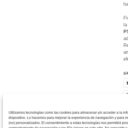
ha
Fi
la
P
ad
Re
am
ef
¡L
Utilizamos tecnologías como las cookies para almacenar y/o acceder a la in
dispositivo. Lo hacemos para mejorar la experiencia de navegación y para m
(no) personalizados. El consentimiento a estas tecnologías nos permitirá pr