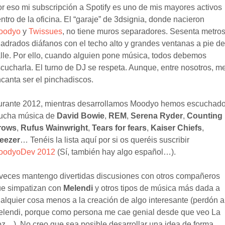
r eso mi subscripción a Spotify es uno de mis mayores activos
ntro de la oficina. El “garaje” de 3dsignia, donde nacieron
oodyo
y
Twissues
, no tiene muros separadores. Sesenta metro
adrados diáfanos con el techo alto y grandes ventanas a pie de
lle. Por ello, cuando alguien pone música, todos debemos
cucharla. El turno de DJ se respeta. Aunque, entre nosotros, m
canta ser el pinchadiscos.
rante 2012, mientras desarrollamos Moodyo hemos escuchad
ucha música de
David Bowie
,
REM
,
Serena Ryder
,
Counting
rows
,
Rufus Wainwright
,
Tears for fears
,
Kaiser Chiefs
,
eezer
… Tenéis la lista aquí por si os queréis suscribir
oodyoDev 2012
(Sí, también hay algo español…).
veces mantengo divertidas discusiones con otros compañeros
e simpatizan con
Melendi
y otros tipos de música más dada a
alquier cosa menos a la creación de algo interesante (perdón a
lendi, porque como persona me cae genial desde que veo La
z…). No creo que sea posible desarrollar una idea de forma