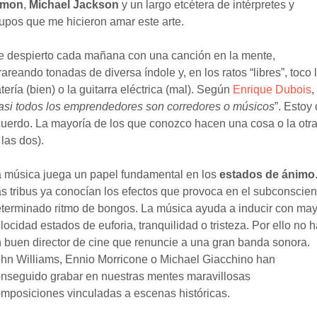
imon
,
Michael Jackson
y un largo etcétera de intérpretes y
upos que me hicieron amar este arte.
 despierto cada mañana con una canción en la mente,
rareando tonadas de diversa índole y, en los ratos “libres”, toco 
tería (bien) o la guitarra eléctrica (mal). Según
Enrique Dubois
,
asi todos los emprendedores son corredores o músicos
”. Estoy
uerdo. La mayoría de los que conozco hacen una cosa o la otr
 las dos).
 música juega un papel fundamental en los
estados de ánimo
s tribus ya conocían los efectos que provoca en el subconscien
terminado ritmo de bongos. La música ayuda a inducir con ma
locidad estados de euforia, tranquilidad o tristeza. Por ello no 
 buen director de cine que renuncie a una gran banda sonora.
hn Williams, Ennio Morricone o Michael Giacchino han
nseguido grabar en nuestras mentes maravillosas
mposiciones vinculadas a escenas históricas.