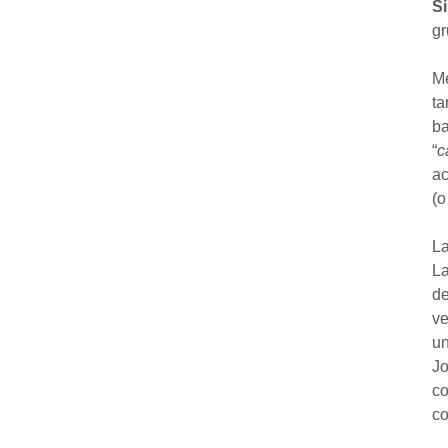
S
gr
Me
ta
ba
“
c
ac
(o
La
La
de
ve
un
Jo
co
co