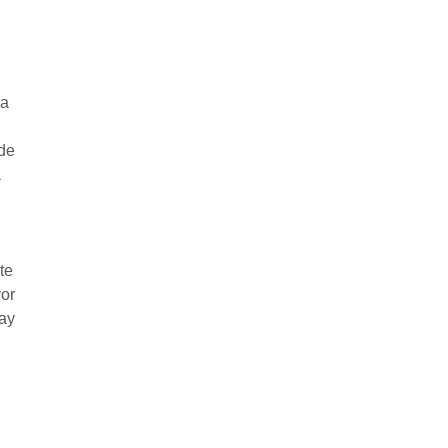
la
 de
a
.
te
yor
hay