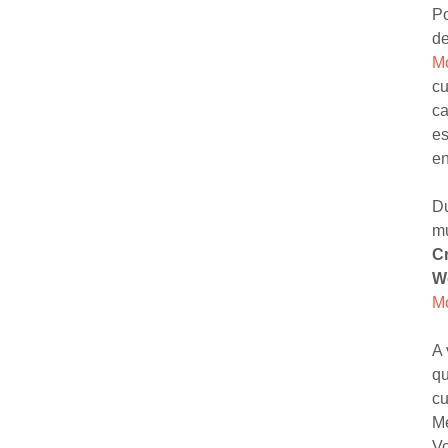
Po
de
M
cu
ca
es
en
Du
m
C
W
M
A 
qu
cu
Me
Vo