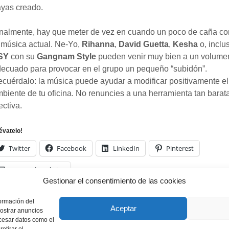
yas creado.
nalmente, hay que meter de vez en cuando un poco de caña co
 música actual. Ne-Yo,
Rihanna
,
David Guetta
,
Kesha
o, inclu
SY
con su
Gangnam Style
pueden venir muy bien a un volume
ecuado para provocar en el grupo un pequeño “subidón”.
cuérdalo: la música puede ayudar a modificar positivamente el
biente de tu oficina. No renuncies a una herramienta tan barat
ectiva.
lévatelo!
Twitter
Facebook
LinkedIn
Pinterest
Correo electrónico
Gestionar el consentimiento de las cookies
formación del
Aceptar
ostrar anuncios
ocesar datos como el