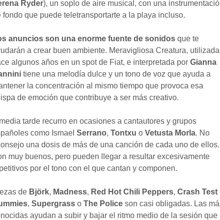
erena Ryder
), un soplo de aire musical, con una instrumentaci
 fondo que puede teletransportarte a la playa incluso.
os anuncios son una enorme fuente de sonidos
que te
udarán a crear buen ambiente. Meravigliosa Creatura, utilizada
ce algunos años en un spot de Fiat, e interpretada por
Gianna
annini
tiene una melodía dulce y un tono de voz que ayuda a
ntener la concentración al mismo tiempo que provoca esa
ispa de emoción que contribuye a ser más creativo.
media tarde recurro en ocasiones a cantautores y grupos
spañoles como Ismael
Serrano
,
Tontxu
o
Vetusta Morla
. No
onsejo una dosis de más de una canción de cada uno de ellos.
n muy buenos, pero pueden llegar a resultar excesivamente
petitivos por el tono con el que cantan y componen.
iezas de
Björk
,
Madness
,
Red Hot Chili Peppers
,
Crash Test
ummies
,
Supergrass
o
The Police
son casi obligadas. Las má
nocidas ayudan a subir y bajar el ritmo medio de la sesión que