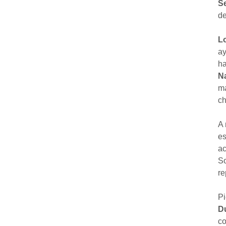
S
de
L
ay
ha
N
ma
ch
A 
e
ac
So
re
P
D
co