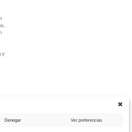
n
so,
n
a y
Denegar
Ver preferencias