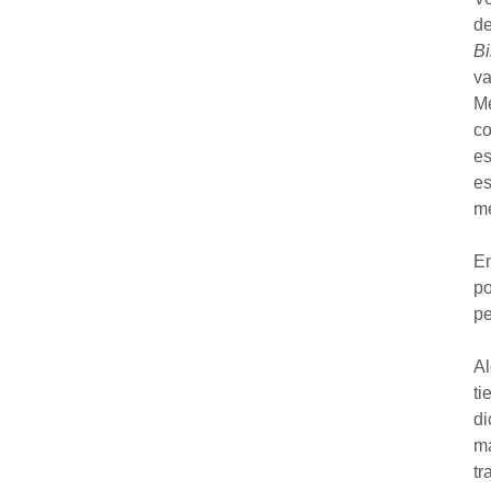
de
Bi
va
Me
co
es
es
me
En
po
pe
Al
ti
di
ma
tr