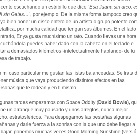
cente escuchando un estribillo que dice “
Esa Juana sin arco, e
ll sin Gates…
”, por ejemplo. De la misma forma tampoco creo 
ya bien poner un disco entero de un artista o grupo potente co
tallica, por mucha calidad que tengan sus álbumes. En el lado
ntrario, Enya gusta muchísimo un rato. Cuando llevas una hora
cuchándola puedes haber dado con la cabeza en el teclado o
tar a demasiados kilómetros -intelectualmente hablando- de tu
sa de trabajo.
 mi caso particular me gustan las listas balanceadas. Se trata 
ner música que vaya produciendo distintos efectos en las
rsonas que te rodean y en ti mismo.
gunas tardes empezamos con Space Oddity (
David Bowie
), q
ene un arranque muy pausado y unos arreglos, nunca mejor
cho, estratosféricos. Para despegarnos las pestañas algunas
ñanas y darle fuerza a la sonrisa con la que uno debe llegar a
abajar, ponemos muchas veces Good Morning Sunshine (versió