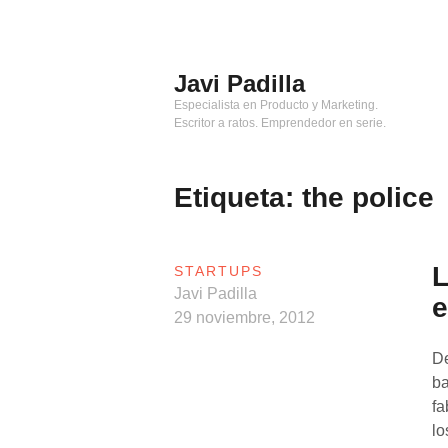
Saltar
al
contenido
Javi Padilla
Especialista en Producto y Marketing.
Escritor a ratos. Emprendedor en serie.
Etiqueta:
the police
L
STARTUPS
Javi Padilla
e
29 noviembre, 2012
De
ba
fa
lo