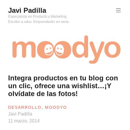
Saltar
Javi Padilla
al
contenido
Especialista en Producto y Marketing.
Escritor a ratos. Emprendedor en serie.
Integra productos en tu blog con
un clic, ofrece una wishlist…¡Y
olvídate de las fotos!
DESARROLLO
,
MOODYO
Javi Padilla
11 marzo, 2014