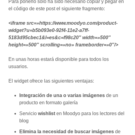
Para ponerlo solo ha sido necesario copiar y pegar en
el código de este post el siguiente fragmento:
<iframe src=»https://www.moodyo.com/product-
widget?u=b5b093e0-92f4-11e2-a7ff-
5183d95cbec1&l=es&c=f98c20″ width=»500″
height=»500″ scrolling=»no» frameborder=»0″/>
En unas horas estará disponible para todos los
usuarios.
El widget ofrece las siguientes ventajas:
Integración de una o varias imágenes
de un
producto en formato galería
Servicio
wishlist
en Moodyo para los lectores del
blog
Elimina la necesidad de buscar imágenes
de