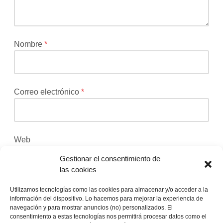
Los
campos
obligatorios
están
Nombre
*
marcados
con
*
Correo electrónico
*
Web
Gestionar el consentimiento de
las cookies
Recibir un correo electrónico con los siguientes
Utilizamos tecnologías como las cookies para almacenar y/o acceder a la
comentarios a esta entrada.
información del dispositivo. Lo hacemos para mejorar la experiencia de
navegación y para mostrar anuncios (no) personalizados. El
consentimiento a estas tecnologías nos permitirá procesar datos como el